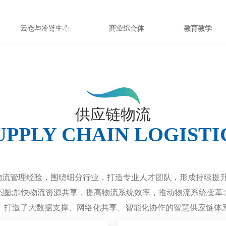
云仓与冷链中心
商业综合体
教育教学
九游在线网页_九游online(中国)
我们
新
供应链物流
UPPLY CHAIN LOGISTI
管理经验，围绕细分行业，打造专业人才团队，形成持续提升
态圈;加快物流资源共享，提高物流系统效率，推动物流系统变革
。打造了大数据支撑、网络化共享、智能化协作的智慧供应链体