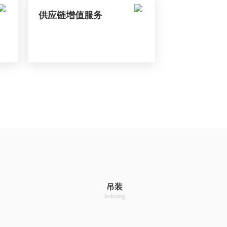
供应链增值服务
吊装
holsting