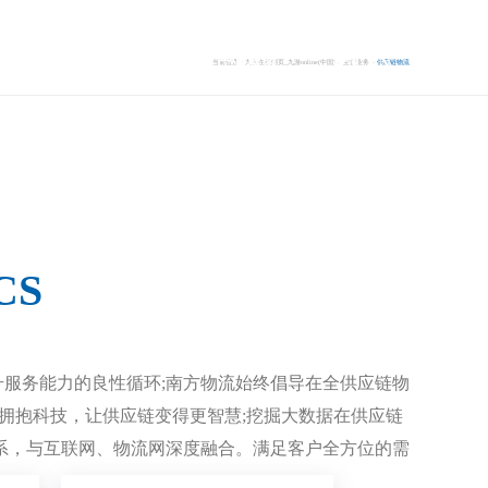
闻
主营业务
产业展望
EN
当前位置：
九游在线网页_九游online(中国)
>
主营业务
>
供应链物流
CS
服务能力的良性循环;南方物流始终倡导在全供应链物
;拥抱科技，让供应链变得更智慧;挖掘大数据在供应链
系，与互联网、物流网深度融合。满足客户全方位的需