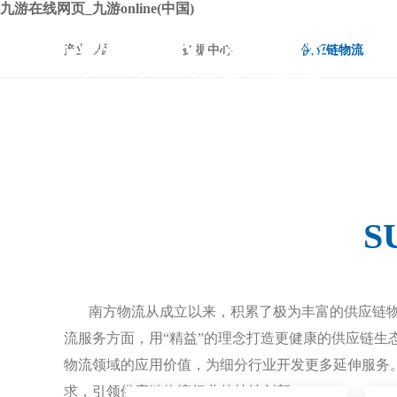
九游在线网页_九游online(中国)
产业园区
数据中心
供应链物流
S
南方物流从成立以来，积累了极为丰富的供应链物流
流服务方面，用“精益”的理念打造更健康的供应链生
物流领域的应用价值，为细分行业开发更多延伸服务
求，引领供应链物流行业的持续创新。